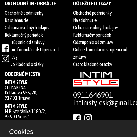
OBCHODNÉ INFORMÁCIE
DÔLEŽITÉ ODKAZY
Obchodné podmienky
Obchodné podmienky
Na stiahnutie
Na stiahnutie
Ochrana osobných údajov
Ochrana osobných údajov
Reklamačný poriadok
Reklamačný poriadok
Odstúpenie od zmluvy
Odstúpenie od zmluvy
Online formulár odstúpenia od
Online formulár odstúpenia od
zmluvy
zmluvy
Často kladené otázky
Často kladené otázky
ODBERNÉ MIESTA
INTIM STYLE
CITY ARÉNA
Kollárova 555/20,
0911646901
917 01 Trnava
intimstylesk@gmail.
INTIM STYLE
M.R. Štefánika 1180/2,
926 01 Sereď
Cookies
From ♡ by
HOBERTO