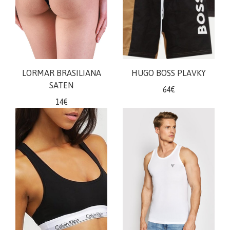
doplnky
ŽENY
Plavky/plážové
oblečenie
LORMAR BRASILIANA
HUGO BOSS PLAVKY
SATEN
Body
64€
14€
Podprsenky
Nohavičky
Šaty/sukne/
overaly
Župany/pyžamá
Doplnky/kabelky
Tričká/
Mikiny
Nohavice/rifle/