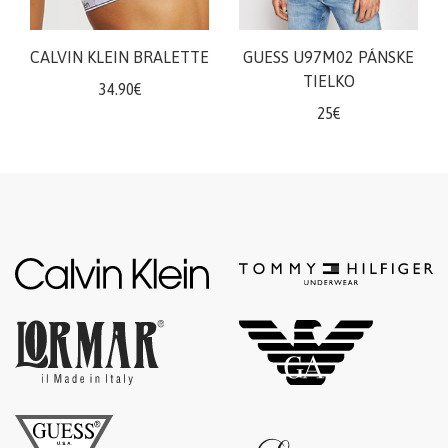
šortky
Teplákové
CALVIN KLEIN BRALETTE
GUESS U97M02 PÁNSKE
súpravy/
TIELKO
34.90€
komplety
25€
Svetre/Pulóvre
Topánky
legíny/tepláky
Bundy,
kožuchy,
kabáty
Vianočné
šaty
Vianočné
šaty
Blúzky,
košele