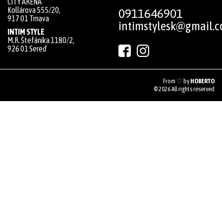
CITY ARÉNA
Kollárova 555/20,
0911646901
917 01 Trnava
intimstylesk@gmail.
INTIM STYLE
M.R. Štefánika 1180/2,
926 01 Sereď
From ♡ by
HOBERTO
© 2026 All rights reserved