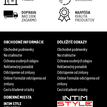
DOPRAVA
NAJVYŠŠIA
NAD 100€
KVALITA
ZADARMO
PRODUKTOV
OBCHODNÉ INFORMÁCIE
DÔLEŽITÉ ODKAZY
Obchodné podmienky
Obchodné podmienky
Na stiahnutie
Na stiahnutie
Ochrana osobných údajov
Ochrana osobných údajov
Reklamačný poriadok
Reklamačný poriadok
Odstúpenie od zmluvy
Odstúpenie od zmluvy
Online formulár odstúpenia od
Online formulár odstúpenia od
zmluvy
zmluvy
Často kladené otázky
Často kladené otázky
ODBERNÉ MIESTA
INTIM STYLE