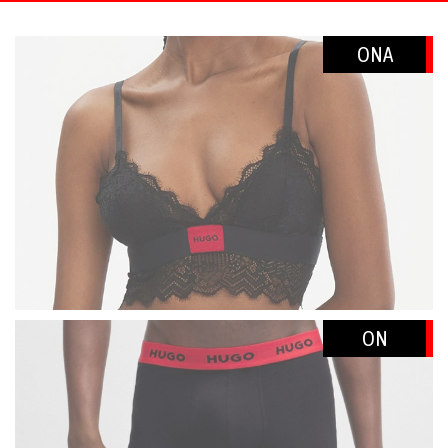
doplnky
ONA
ŽENY
Plavky/plážové
oblečenie
Body
Podprsenky
Nohavičky
Šaty/sukne/
overaly
Župany/pyžamá
ON
Doplnky/kabelky
Tričká/
Mikiny
Nohavice/rifle/