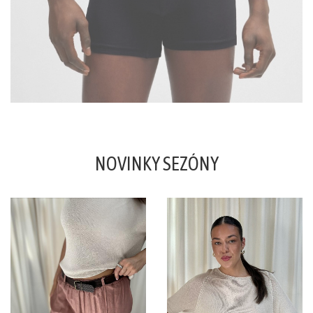
šortky
Teplákové
súpravy/
komplety
Svetre/Pulóvre
Topánky
legíny/tepláky
Bundy,
NOVINKY SEZÓNY
kožuchy,
kabáty
Vianočné
šaty
Vianočné
šaty
Blúzky,
košele