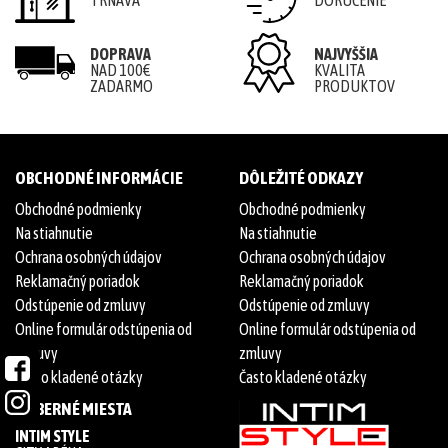
TRNAVA
DORUČENIE
DOPRAVA
NAJVYŠŠIA
NAD 100€
KVALITA
ZADARMO
PRODUKTOV
OBCHODNÉ INFORMÁCIE
DÔLEŽITÉ ODKAZY
Obchodné podmienky
Obchodné podmienky
Na stiahnutie
Na stiahnutie
Ochrana osobných údajov
Ochrana osobných údajov
Reklamačný poriadok
Reklamačný poriadok
Odstúpenie od zmluvy
Odstúpenie od zmluvy
Online formulár odstúpenia od
Online formulár odstúpenia od
zmluvy
zmluvy
Často kladené otázky
Často kladené otázky
ODBERNÉ MIESTA
INTIM STYLE