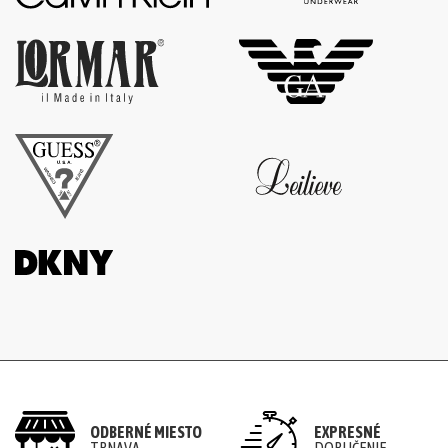
šortky
Teplákové
súpravy/
komplety
Svetre/Pulóvre
Topánky
legíny/tepláky
Bundy,
kožuchy,
kabáty
Vianočné
šaty
Vianočné
šaty
Blúzky,
ODBERNÉ MIESTO
EXPRESNÉ
košele