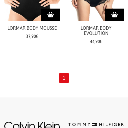
doplnky
ŽENY
LORMAR BODY MOUSSE
LORMAR BODY
Plavky/plážové
EVOLUTION
37,90€
oblečenie
44,90€
Body
Podprsenky
Nohavičky
Šaty/sukne/
1
overaly
Župany/pyžamá
Doplnky/kabelky
Tričká/
Mikiny
Nohavice/rifle/