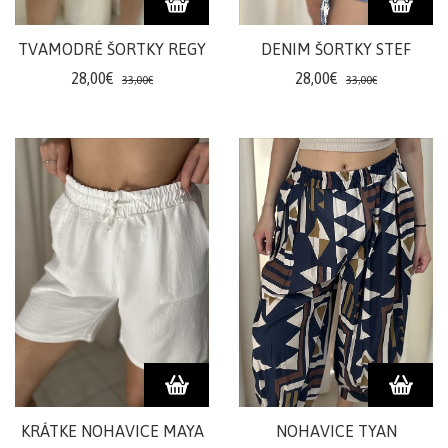
šortky
TVAMODRÉ ŠORTKY REGY
DENIM ŠORTKY STEF
Teplákové
súpravy/
28,00€
28,00€
33,00€
33,00€
komplety
Svetre/Pulóvre
Topánky
legíny/tepláky
Bundy,
kožuchy,
kabáty
Vianočné
šaty
Vianočné
šaty
Blúzky,
KRÁTKE NOHAVICE MAYA
NOHAVICE TYAN
košele