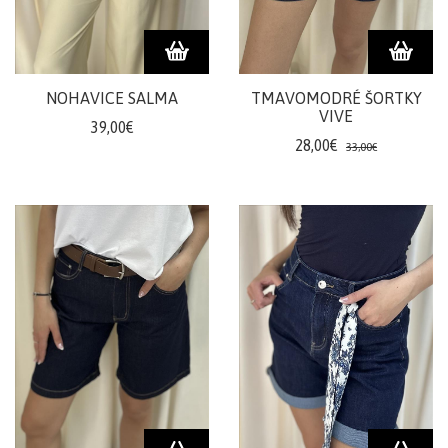
doplnky
ŽENY
NOHAVICE SALMA
TMAVOMODRÉ ŠORTKY
Plavky/plážové
VIVE
39,00€
oblečenie
28,00€
33,00€
Body
Podprsenky
Nohavičky
Šaty/sukne/
overaly
Župany/pyžamá
Doplnky/kabelky
Tričká/
Mikiny
Nohavice/rifle/