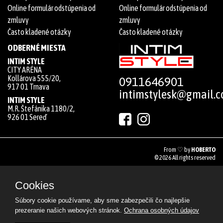
Online formulár odstúpenia od
Online formulár odstúpenia od
zmluvy
zmluvy
Často kladené otázky
Často kladené otázky
ODBERNÉ MIESTA
INTIM STYLE
CITY ARÉNA
Kollárova 555/20,
0911646901
917 01 Trnava
intimstylesk@gmail.
INTIM STYLE
M.R. Štefánika 1180/2,
926 01 Sereď
From ♡ by
HOBERTO
© 2026 All rights reserved
Cookies
Súbory cookie používame, aby sme zabezpečili čo najlepšie
prezeranie našich webových stránok.
Ochrana osobných údajov