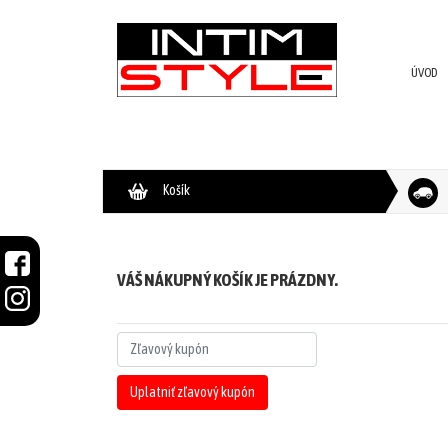
ÚVOD
NOVINKY
PRODUKTY
V
ZĽAVE
Košík
MUŽI
Plavky
VÁŠ NÁKUPNÝ KOŠÍK JE PRÁZDNY.
Župany/pyžamá
Tričká/tielka
Uplatniť zľavový kupón
Tepláky/