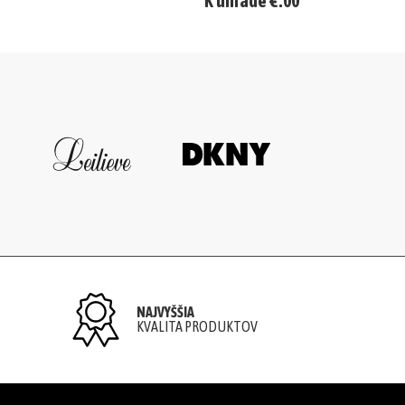
K úhrade €.00
NAJVYŠŠIA
KVALITA PRODUKTOV