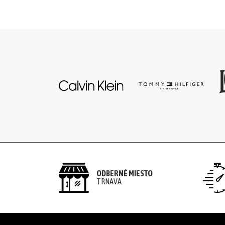
šortky
Mikiny/bundy
Trenírky/boxerky
doplnky
ŽENY
Plavky/plážové
oblečenie
Body
ODBERNÉ MIESTO
TRNAVA
Podprsenky
Nohavičky