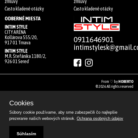
zmluvy
zmluvy
Často kladené otázky
Často kladené otázky
ODBERNÉ MIESTA
INTIM STYLE
CITY ARÉNA
Kollárova 555/20,
0911646901
917 01 Trnava
intimstylesk@gmail.
INTIM STYLE
M.R. Štefánika 1180/2,
926 01 Sereď
From ♡ by
HOBERTO
© 2026 All rights reserved
Cookies
Súbory cookie používame, aby sme zabezpečili čo najlepšie
prezeranie našich webových stránok.
Ochrana osobných údajov
Súhlasím