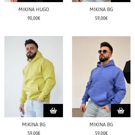
šortky
MIKINA HUGO
MIKINA BG
Teplákové
90,00€
59,00€
súpravy/
komplety
Svetre/Pulóvre
Topánky
legíny/tepláky
Bundy,
kožuchy,
kabáty
Vianočné
šaty
Vianočné
šaty
Blúzky,
MIKINA BG
MIKINA BG
košele
59,00€
59,00€