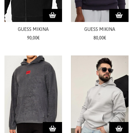
doplnky
ŽENY
GUESS MIKINA
GUESS MIKINA
Plavky/plážové
90,00€
80,00€
oblečenie
Body
Podprsenky
Nohavičky
Šaty/sukne/
overaly
Župany/pyžamá
Doplnky/kabelky
Tričká/
Mikiny
Nohavice/rifle/