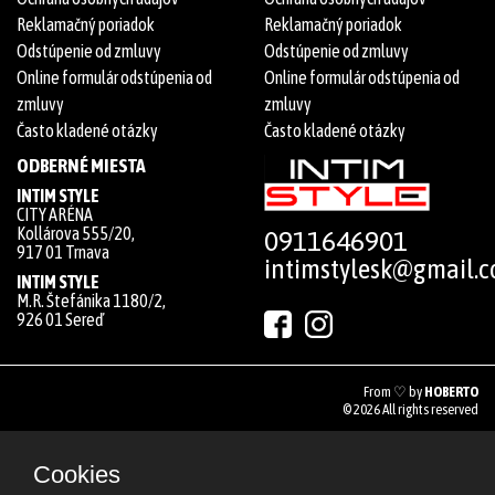
Reklamačný poriadok
Reklamačný poriadok
Odstúpenie od zmluvy
Odstúpenie od zmluvy
Online formulár odstúpenia od
Online formulár odstúpenia od
zmluvy
zmluvy
Často kladené otázky
Často kladené otázky
ODBERNÉ MIESTA
INTIM STYLE
CITY ARÉNA
Kollárova 555/20,
0911646901
917 01 Trnava
intimstylesk@gmail.
INTIM STYLE
M.R. Štefánika 1180/2,
926 01 Sereď
From ♡ by
HOBERTO
© 2026 All rights reserved
Cookies