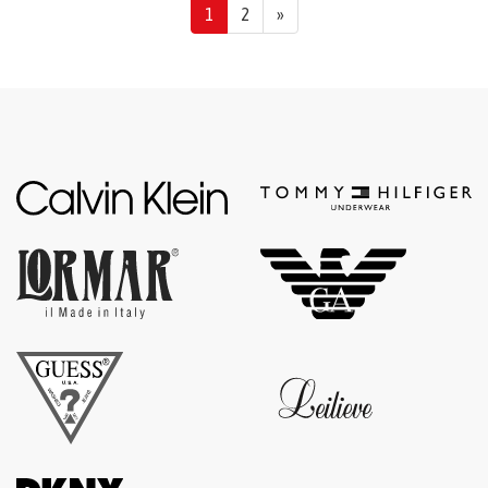
1
2
»