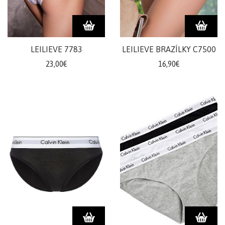
doplnky
ŽENY
LEILIEVE 7783
LEILIEVE BRAZÍLKY C7500
Plavky/plážové
23,00€
16,90€
oblečenie
Body
Podprsenky
Nohavičky
Šaty/sukne/
overaly
Župany/pyžamá
Doplnky/kabelky
Tričká/
Mikiny
Nohavice/rifle/