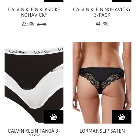
šortky
CALVIN KLEIN KLASICKÉ
CALVIN KLEIN NOHAVIČKY
NOHAVICKY
3-PACK
Teplákové
súpravy/
22,00€
44,90€
27,90€
komplety
Svetre/Pulóvre
Topánky
legíny/tepláky
Bundy,
kožuchy,
kabáty
Vianočné
šaty
Vianočné
šaty
Blúzky,
CALVIN KLEIN TANGÁ 3-
LORMAR SLIP SATEN
košele