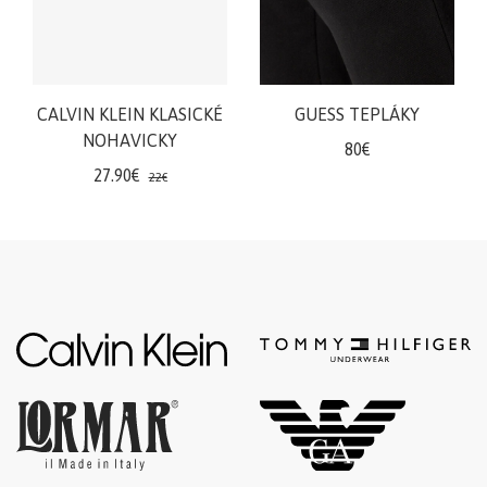
šortky
Teplákové
súpravy/
komplety
CALVIN KLEIN KLASICKÉ
GUESS TEPLÁKY
Svetre/Pulóvre
NOHAVICKY
80€
Topánky
27.90€
22€
legíny/tepláky
Bundy,
kožuchy,
kabáty
Vianočné
šaty
Vianočné
šaty
Blúzky,
košele