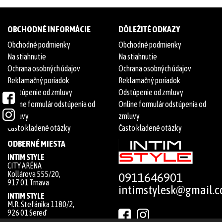
OBCHODNÉ INFORMÁCIE
DÔLEŽITÉ ODKAZY
Obchodné podmienky
Obchodné podmienky
Na stiahnutie
Na stiahnutie
Ochrana osobných údajov
Ochrana osobných údajov
Reklamačný poriadok
Reklamačný poriadok
Odstúpenie od zmluvy
Odstúpenie od zmluvy
Online formulár odstúpenia od
Online formulár odstúpenia od
zmluvy
zmluvy
Často kladené otázky
Často kladené otázky
ODBERNÉ MIESTA
INTIM STYLE
CITY ARÉNA
Kollárova 555/20,
0911646901
917 01 Trnava
intimstylesk@gmail.
INTIM STYLE
M.R. Štefánika 1180/2,
926 01 Sereď