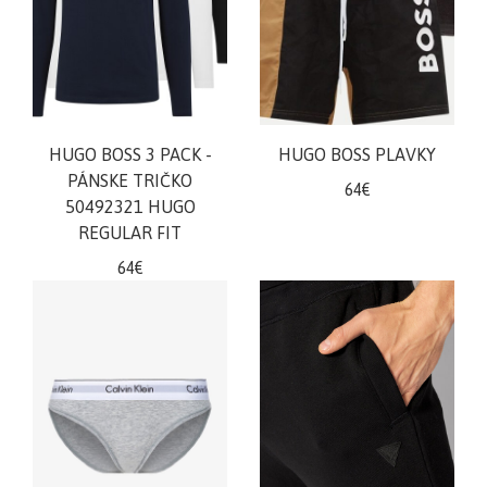
doplnky
ŽENY
Plavky/plážové
oblečenie
HUGO BOSS 3 PACK -
HUGO BOSS PLAVKY
PÁNSKE TRIČKO
Body
64€
50492321 HUGO
Podprsenky
REGULAR FIT
Nohavičky
64€
Šaty/sukne/
overaly
Župany/pyžamá
Doplnky/kabelky
Tričká/
Mikiny
Nohavice/rifle/