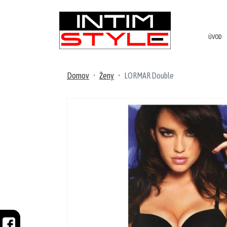
ÚVOD
NOVINKY
PRODUKTY
Domov
Ženy
LORMAR Double
V
ZĽAVE
MUŽI
Plavky
Župany/pyžamá
Tričká/tielka
Tepláky/