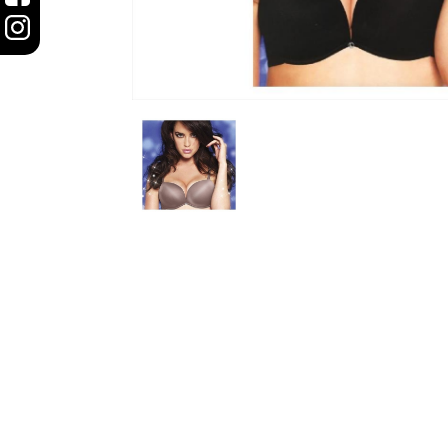
šortky
Mikiny/bundy
Trenírky/boxerky
doplnky
ŽENY
Plavky/plážové
oblečenie
Body
Podprsenky
Nohavičky