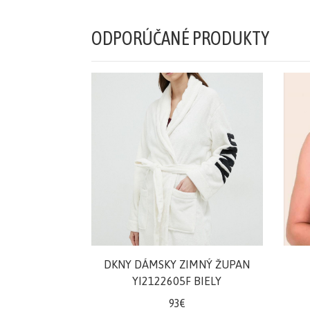
Šaty/sukne/
ODPORÚČANÉ PRODUKTY
overaly
Župany/pyžamá
Doplnky/kabelky
Tričká/
Mikiny
Nohavice/rifle/
šortky
DKNY DÁMSKY ZIMNÝ ŽUPAN
Teplákové
YI2122605F BIELY
súpravy/
93€