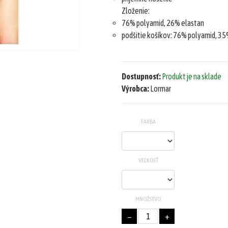
Zloženie:
76% polyamid, 26% elastan
podšitie košíkov: 76% polyamid, 35
Dostupnosť:
Produkt je na sklade
Výrobca:
Lormar
FARBA
VEĽKOSŤ
MNOŽSTVO
−
+