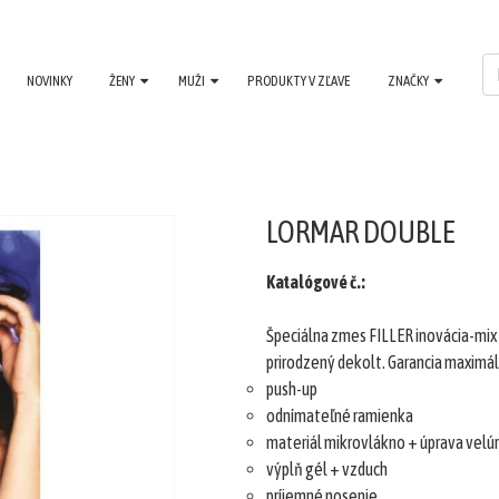
NOVINKY
ŽENY
MUŽI
PRODUKTY V ZĽAVE
ZNAČKY
LORMAR DOUBLE
Katalógové č.:
Špeciálna zmes FILLER inovácia-mix 
prirodzený dekolt. Garancia maximál
push-up
odnímateľné ramienka
materiál mikrovlákno + úprava velúr
výplň gél + vzduch
príjemné nosenie