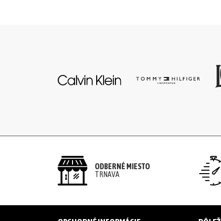
komplety
Svetre/Pulóvre
Topánky
legíny/tepláky
Bundy,
kožuchy,
kabáty
Vianočné
ODBERNÉ MIESTO
TRNAVA
šaty
Vianočné