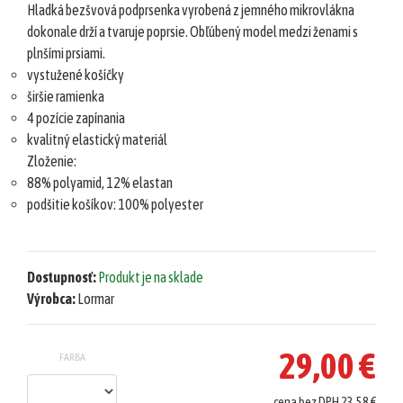
Hladká bezšvová podprsenka vyrobená z jemného mikrovlákna
šortky
dokonale drží a tvaruje poprsie. Obľúbený model medzi ženami s
Teplákové
plnšími prsiami.
súpravy/
vystužené košíčky
komplety
širšie ramienka
Svetre/Pulóvre
4 pozície zapínania
kvalitný elastický materiál
Topánky
Zloženie:
legíny/tepláky
88% polyamid, 12% elastan
Bundy,
podšitie košíkov: 100% polyester
kožuchy,
kabáty
Vianočné
Dostupnosť:
Produkt je na sklade
šaty
Výrobca:
Lormar
Vianočné
šaty
29,00 €
FARBA
Blúzky,
košele
cena bez DPH 23,58 €