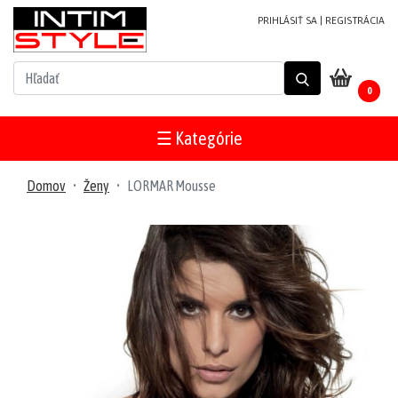
PRIHLÁSIŤ SA
|
REGISTRÁCIA
NOVINKY
0
PRODUKTY
V
☰ Kategórie
ZĽAVE
MUŽI
Domov
Ženy
LORMAR Mousse
Plavky
Župany/pyžamá
Tričká/tielka
Tepláky/
šortky
Mikiny/bundy
Trenírky/boxerky