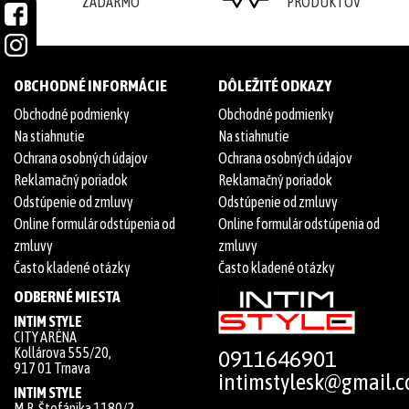
ZADARMO
PRODUKTOV
OBCHODNÉ INFORMÁCIE
DÔLEŽITÉ ODKAZY
Obchodné podmienky
Obchodné podmienky
Na stiahnutie
Na stiahnutie
Ochrana osobných údajov
Ochrana osobných údajov
Reklamačný poriadok
Reklamačný poriadok
Odstúpenie od zmluvy
Odstúpenie od zmluvy
Online formulár odstúpenia od
Online formulár odstúpenia od
zmluvy
zmluvy
Často kladené otázky
Často kladené otázky
ODBERNÉ MIESTA
INTIM STYLE
CITY ARÉNA
Kollárova 555/20,
0911646901
917 01 Trnava
intimstylesk@gmail.
INTIM STYLE
M.R. Štefánika 1180/2,