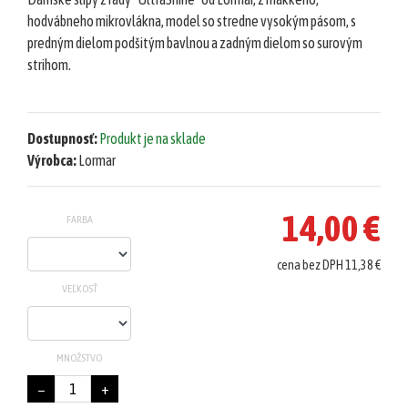
šortky
hodvábneho mikrovlákna, model so stredne vysokým pásom, s
predným dielom podšitým bavlnou a zadným dielom so surovým
Teplákové
strihom.
súpravy/
komplety
Svetre/Pulóvre
Dostupnosť:
Produkt je na sklade
Topánky
Výrobca:
Lormar
legíny/tepláky
Bundy,
14,00 €
FARBA
kožuchy,
kabáty
cena bez DPH 11,38 €
Vianočné
VEĽKOSŤ
šaty
Vianočné
šaty
MNOŽSTVO
Blúzky,
−
+
košele