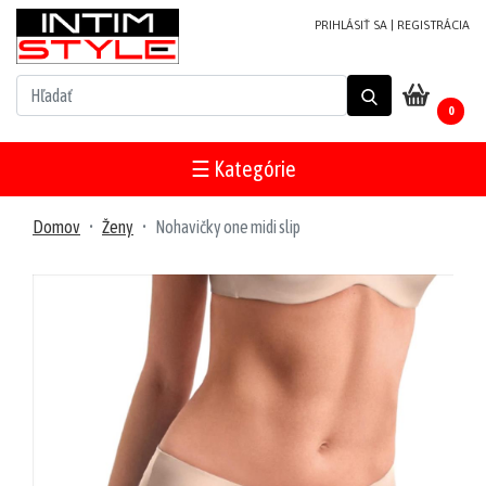
PRIHLÁSIŤ SA
|
REGISTRÁCIA
NOVINKY
0
PRODUKTY
V
☰ Kategórie
ZĽAVE
MUŽI
Domov
Ženy
Nohavičky one midi slip
Plavky
Župany/pyžamá
Tričká/tielka
Tepláky/
šortky
Mikiny/bundy
Trenírky/boxerky