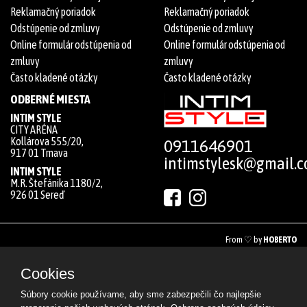
Reklamačný poriadok
Reklamačný poriadok
Odstúpenie od zmluvy
Odstúpenie od zmluvy
Online formulár odstúpenia od
Online formulár odstúpenia od
zmluvy
zmluvy
Často kladené otázky
Často kladené otázky
ODBERNÉ MIESTA
INTIM STYLE
CITY ARÉNA
Kollárova 555/20,
0911646901
917 01 Trnava
intimstylesk@gmail.
INTIM STYLE
M.R. Štefánika 1180/2,
926 01 Sereď
From ♡ by
HOBERTO
© 2026 All rights reserved
Cookies
Súbory cookie používame, aby sme zabezpečili čo najlepšie