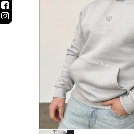
šortky
Mikiny/bundy
Trenírky/boxerky
doplnky
ŽENY
Plavky/plážové
oblečenie
Body
Podprsenky
Nohavičky