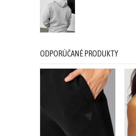
Šaty/sukne/
overaly
Župany/pyžamá
Doplnky/kabelky
ODPORÚČANÉ PRODUKTY
Tričká/
Mikiny
Nohavice/rifle/
šortky
Teplákové
súpravy/