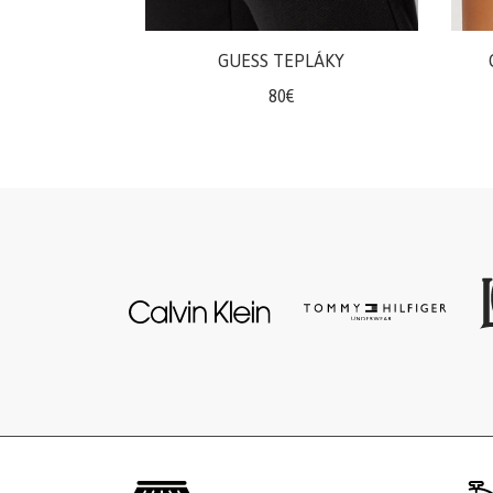
komplety
GUESS TEPLÁKY
Svetre/Pulóvre
80€
Topánky
legíny/tepláky
Bundy,
kožuchy,
kabáty
Vianočné
šaty
Vianočné