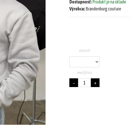
Dostupnosť:
Produkt je na sklade
Výrobca:
Brandenburg couture
VEĽKOSŤ
MNOŽSTVO
−
+