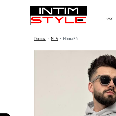
ÚVOD
NOVINKY
PRODUKTY
Domov
Muži
Mikina BG
V
ZĽAVE
MUŽI
Plavky
Župany/pyžamá
Tričká/tielka
Tepláky/