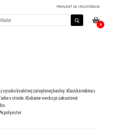
PRIHLÁSIŤ SA
|
REGISTRÁCIA
0
 vysoko kvalitnej zateplenej bavlny. Klasická mikina s
arbe v strede. Klokanie vrecko je zakončené
cko.
 % polyester