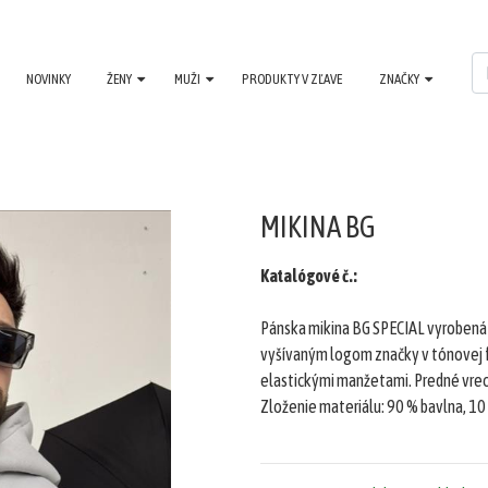
NOVINKY
ŽENY
MUŽI
PRODUKTY V ZĽAVE
ZNAČKY
MIKINA BG
Katalógové č.:
Pánska mikina BG SPECIAL vyrobená z
vyšívaným logom značky v tónovej f
elastickými manžetami. Predné vre
Zloženie materiálu: 90 % bavlna, 10