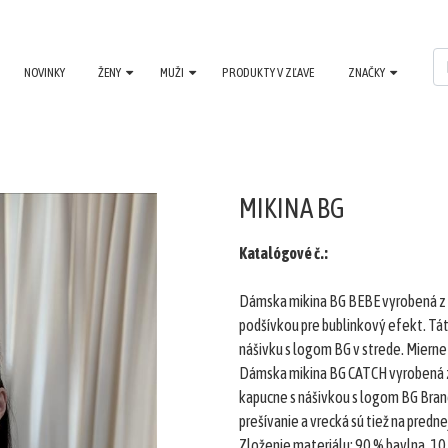
NOVINKY
ŽENY
MUŽI
PRODUKTY V ZĽAVE
ZNAČKY
MIKINA BG
Katalógové č.:
Dámska mikina BG BEBE vyrobená z 
podšívkou pre bublinkový efekt. Tá
nášivku s logom BG v strede. Miern
Dámska mikina BG CATCH vyrobená z 
kapucne s nášivkou s logom BG Bran
prešívanie a vrecká sú tiež na pred
Zloženie materiálu: 90 % bavlna, 10