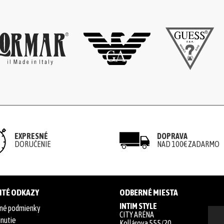
EXPRESNÉ
DOPRAVA
DORUČENIE
NAD 100€ ZADARMO
ITÉ ODKAZY
ODBERNÉ MIESTA
INTIM STYLE
né podmienky
CITY ARÉNA
hnutie
Kollárova 555/20,