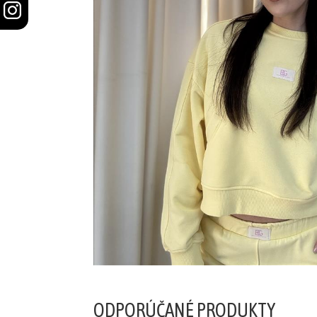
šortky
Mikiny/bundy
Trenírky/boxerky
doplnky
ŽENY
Plavky/plážové
oblečenie
Body
Podprsenky
ODPORÚČANÉ PRODUKTY
Nohavičky