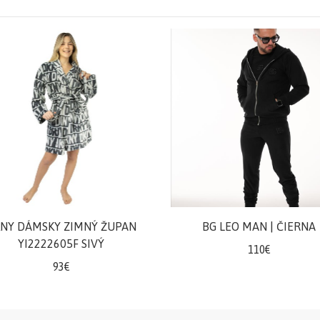
NY DÁMSKY ZIMNÝ ŽUPAN
BG LEO MAN | ČIERNA
YI2222605F SIVÝ
110€
93€