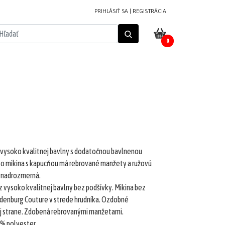
PRIHLÁSIŤ SA
|
REGISTRÁCIA
0
vysoko kvalitnej bavlny s dodatočnou bavlnenou
to mikina s kapucňou má rebrované manžety a ružovú
e nadrozmerná.
vysoko kvalitnej bavlny bez podšívky. Mikina bez
denburg Couture v strede hrudníka. Ozdobné
nej strane. Zdobená rebrovanými manžetami.
 % polyester