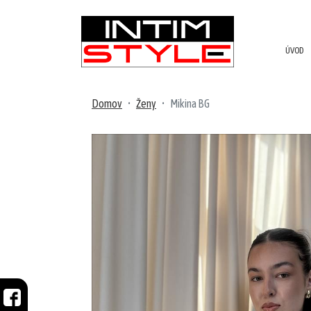
ÚVOD
NOVINKY
PRODUKTY
Domov
Ženy
Mikina BG
V
ZĽAVE
MUŽI
Plavky
Župany/pyžamá
Tričká/tielka
Tepláky/