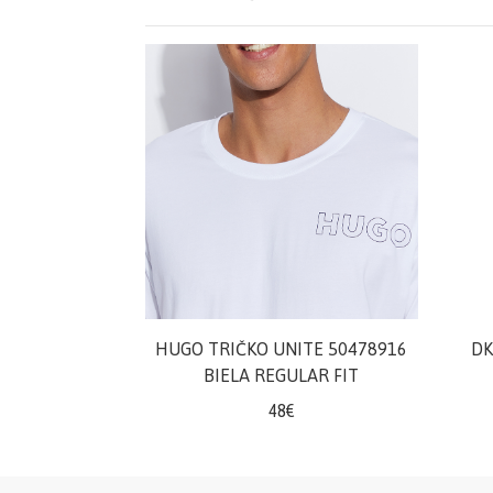
Šaty/sukne/
overaly
Župany/pyžamá
Doplnky/kabelky
Tričká/
Mikiny
Nohavice/rifle/
HUGO TRIČKO UNITE 50478916
DK
šortky
BIELA REGULAR FIT
48€
Teplákové
súpravy/