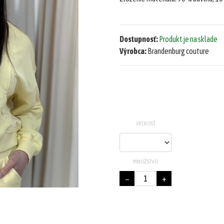
Dostupnosť:
Produkt je na sklade
Výrobca:
Brandenburg couture
VEĽKOSŤ
MNOŽSTVO
−
+