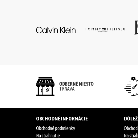
komplety
Svetre/Pulóvre
Topánky
legíny/tepláky
Bundy,
kožuchy,
ODBERNÉ MIESTO
kabáty
TRNAVA
Vianočné
šaty
OBCHODNÉ INFORMÁCIE
DÔLEŽ
Vianočné
Obchodné podmienky
Obchod
Na stiahnutie
Na stia