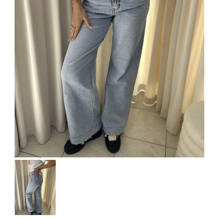
doplnky
ŽENY
Plavky/plážové
oblečenie
Body
Podprsenky
Nohavičky
Šaty/sukne/
overaly
Župany/pyžamá
Doplnky/kabelky
Tričká/
Mikiny
Nohavice/rifle/