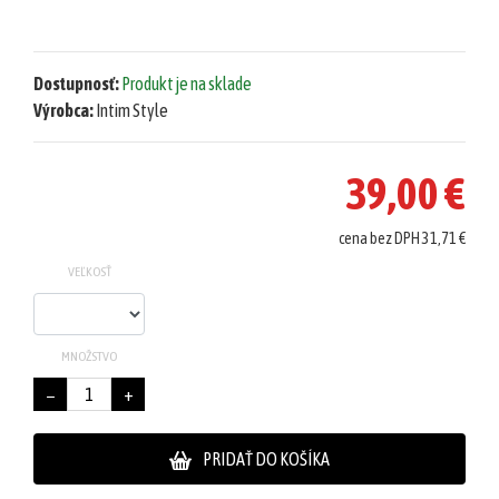
Dostupnosť:
Produkt je na sklade
Výrobca:
Intim Style
39,00 €
cena bez DPH 31,71 €
VEĽKOSŤ
MNOŽSTVO
−
+
PRIDAŤ DO KOŠÍKA