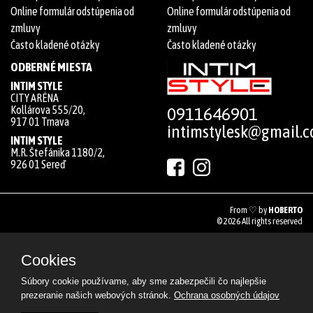
Online formulár odstúpenia od
Online formulár odstúpenia od
zmluvy
zmluvy
Často kladené otázky
Často kladené otázky
ODBERNÉ MIESTA
INTIM STYLE
CITY ARÉNA
Kollárova 555/20,
0911646901
917 01 Trnava
intimstylesk@gmail.
INTIM STYLE
M.R. Štefánika 1180/2,
926 01 Sereď
From ♡ by
HOBERTO
© 2026 All rights reserved
Cookies
Súbory cookie používame, aby sme zabezpečili čo najlepšie
prezeranie našich webových stránok.
Ochrana osobných údajov