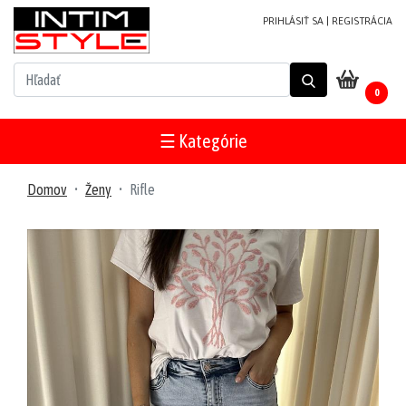
PRIHLÁSIŤ SA
|
REGISTRÁCIA
NOVINKY
0
PRODUKTY
V
☰ Kategórie
ZĽAVE
MUŽI
Domov
Ženy
Rifle
Plavky
Župany/pyžamá
Tričká/tielka
Tepláky/
šortky
Mikiny/bundy
Trenírky/boxerky