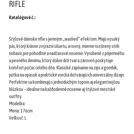
RIFLE
šortky
Teplákové
Katalógové č.:
súpravy/
komplety
Svetre/Pulóvre
Štýlové dámske rifle s jemným „washed“ efektom. Majú vysoký
pás, ktorý krásne zvýrazní siluetu, a rovný, mierne rozšírený strih
Topánky
nohavíc pre pohodlné a nadčasové nosenie. Vyrobené z príjemného
legíny/tepláky
a pevného denimu, ktorý dobre drží tvar a zároveň poskytuje
komfort počas celého dňa. Klasické zapínanie na zips a gombík,
Bundy,
kožuchy,
pútka na opasok a praktické vrecká dotvárajú ich univerzálny dizajn.
kabáty
Perfektne sa kombinujú s jednoduchým topom aj elegantnejšou
blúzkou – ideálne na každodenné nosenie aj štýlové mestské
Vianočné
outfity.
šaty
Modelka:
Vianočné
Meria: 176cm
šaty
Veľkosť: L
Blúzky,
košele