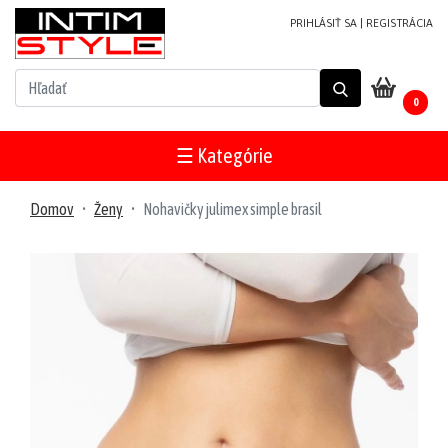
PRIHLÁSIŤ SA
|
REGISTRÁCIA
NOVINKY
0
PRODUKTY
V
☰ Kategórie
ZĽAVE
MUŽI
Domov
Ženy
Nohavičky julimex simple brasil
Plavky
Župany/pyžamá
Tričká/tielka
Tepláky/
šortky
Mikiny/bundy
Trenírky/boxerky