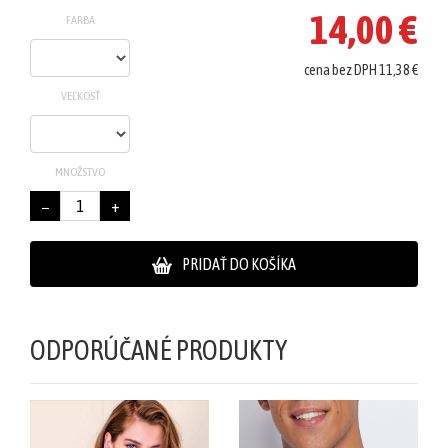
14,00 €
FARBA
cena bez DPH 11,38 €
VEĽKOSŤ
MNOŽSTVO
−
+
PRIDAŤ DO KOŠÍKA
ODPORÚČANÉ PRODUKTY