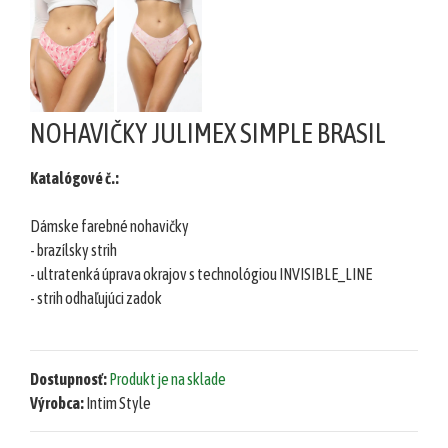
šortky
Teplákové
súpravy/
komplety
NOHAVIČKY JULIMEX SIMPLE BRASIL
Svetre/Pulóvre
Topánky
Katalógové č.:
legíny/tepláky
Dámske farebné nohavičky
Bundy,
kožuchy,
- brazílsky strih
kabáty
- ultratenká úprava okrajov s technológiou INVISIBLE_LINE
- strih odhaľujúci zadok
Vianočné
šaty
Vianočné
Dostupnosť:
Produkt je na sklade
šaty
Výrobca:
Intim Style
Blúzky,
košele