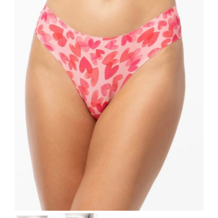
doplnky
ŽENY
Plavky/plážové
oblečenie
Body
Podprsenky
Nohavičky
Šaty/sukne/
overaly
Župany/pyžamá
Doplnky/kabelky
Tričká/
Mikiny
Nohavice/rifle/