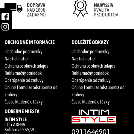
DOPRAVA
NAJVYŠŠIA
NAD 100€
KVALITA
ZADARMO
PRODUKTOV
OBCHODNÉ INFORMÁCIE
DÔLEŽITÉ ODKAZY
Obchodné podmienky
Obchodné podmienky
Na stiahnutie
Na stiahnutie
Ochrana osobných údajov
Ochrana osobných údajov
Reklamačný poriadok
Reklamačný poriadok
Odstúpenie od zmluvy
Odstúpenie od zmluvy
Online formulár odstúpenia od
Online formulár odstúpenia od
zmluvy
zmluvy
Často kladené otázky
Často kladené otázky
ODBERNÉ MIESTA
INTIM STYLE
CITY ARÉNA
Kollárova 555/20,
0911646901