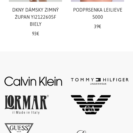
šortky
DKNY DÁMSKY ZIMNÝ
PODPRSENKA LEILIEVE
Teplákové
ŽUPAN YI2122605F
5000
súpravy/
BIELY
39€
komplety
93€
Svetre/Pulóvre
Topánky
legíny/tepláky
Bundy,
kožuchy,
kabáty
Vianočné
šaty
Vianočné
šaty
Blúzky,
košele