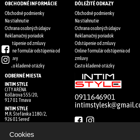
OBCHODNÉ INFORMÁCIE
DÔLEŽITÉ ODKAZY
Obchodné podmienky
Obchodné podmienky
Na stiahnutie
Na stiahnutie
Ochrana osobných údajov
Ochrana osobných údajov
Reklamačný poriadok
Reklamačný poriadok
Odstúpenie od zmluvy
Odstúpenie od zmluvy
Online formulár odstúpenia od
Online formulár odstúpenia od
zmluvy
zmluvy
Často kladené otázky
Často kladené otázky
ODBERNÉ MIESTA
INTIM STYLE
CITY ARÉNA
Kollárova 555/20,
0911646901
917 01 Trnava
intimstylesk@gmail.
INTIM STYLE
M.R. Štefánika 1180/2,
926 01 Sereď
Cookies
From ♡ by
HOBERTO