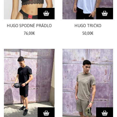
doplnky
ŽENY
HUGO SPODNÉ PRÁDLO
HUGO TRIČKO
Plavky/plážové
76,00€
50,00€
oblečenie
Body
Podprsenky
Nohavičky
Šaty/sukne/
overaly
Župany/pyžamá
Doplnky/kabelky
Tričká/
Mikiny
Nohavice/rifle/