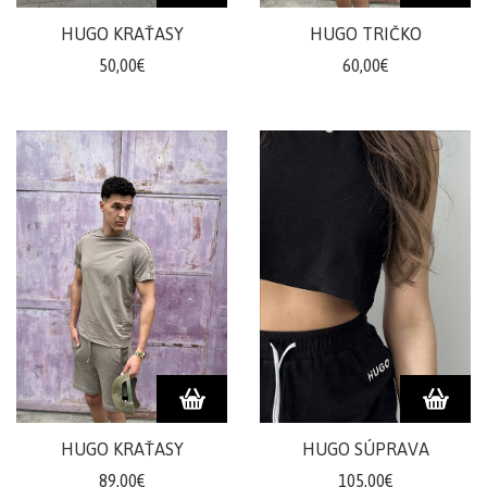
šortky
HUGO KRAŤASY
HUGO TRIČKO
Teplákové
50,00€
60,00€
súpravy/
komplety
Svetre/Pulóvre
Topánky
legíny/tepláky
Bundy,
kožuchy,
kabáty
Vianočné
šaty
Vianočné
šaty
Blúzky,
HUGO KRAŤASY
HUGO SÚPRAVA
košele
89,00€
105,00€