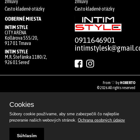
zmluvy
zmluvy
Často kladené otázky
Často kladené otázky
ODBERNÉ MIESTA
INTIM STYLE
CITY ARÉNA
Kollárova 555/20,
0911646901
917 01 Trnava
intimstylesk@gmail.
INTIM STYLE
M.R. Štefánika 1180/2,
926 01 Sereď
From ♡ by
HOBERTO
© 2026 All rights reserved
Cookies
Súbory cookie používame, aby sme zabezpečili čo najlepšie
prezeranie našich webových stránok.
Ochrana osobných údajov
Súhlasím