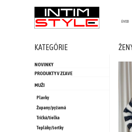
ÚVOD
NOVINKY
PRODUKTY
KATEGÓRIE
ŽEN
V
ZĽAVE
NOVINKY
MUŽI
PRODUKTY V ZĽAVE
Plavky
MUŽI
Župany/pyžamá
Plavky
Župany/pyžamá
Tričká/tielka
Tričká/tielka
Tepláky/
Tepláky/šortky