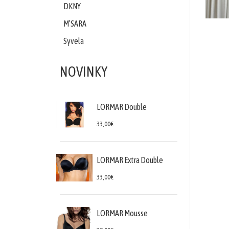
šaty
DKNY
M’SARA
Blúzky,
Syvela
košele
NOVINKY
LORMAR Double
33,00€
LORMAR Extra Double
33,00€
LORMAR Mousse