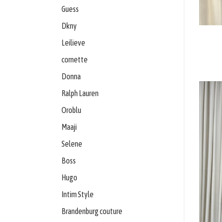
komplety
Guess
Dkny
Svetre/Pulóvre
Leilieve
Topánky
cornette
Donna
legíny/tepláky
Ralph Lauren
Bundy,
Oroblu
kožuchy,
Maaji
kabáty
Selene
Boss
Vianočné
Hugo
šaty
Intim Style
Vianočné
Brandenburg couture