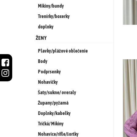
šortky
Mikiny/bundy
Trenírky/boxerky
Mikiny/bundy
doplnky
Trenírky/boxerky
ŽENY
doplnky
Plavky/plážové oblečenie
Body
ŽENY
Podprsenky
Plavky/plážové
Nohavičky
oblečenie
Šaty/sukne/ overaly
Župany/pyžamá
Body
Doplnky/kabelky
Podprsenky
Tričká/ Mikiny
Nohavičky
Nohavice/rifle/šortky