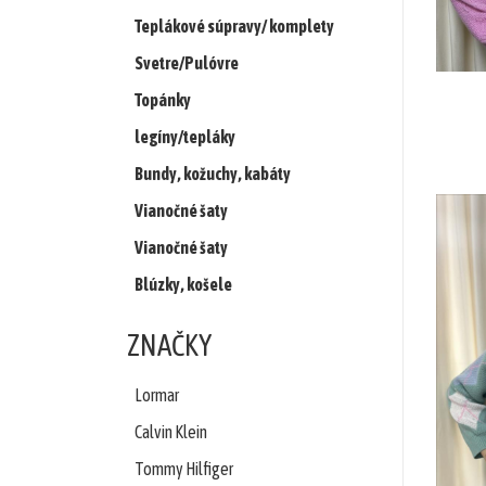
Teplákové súpravy/ komplety
Šaty/sukne/
Svetre/Pulóvre
overaly
Topánky
Župany/pyžamá
legíny/tepláky
Bundy, kožuchy, kabáty
Doplnky/kabelky
Vianočné šaty
Tričká/
Vianočné šaty
Mikiny
Blúzky, košele
Nohavice/rifle/
ZNAČKY
šortky
Lormar
Teplákové
Calvin Klein
súpravy/
Tommy Hilfiger